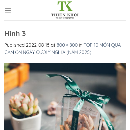
Skip
to
content
Hình 3
Published
2022-08-15
at
800 × 800
in
TOP 10 MÓN QUÀ
CẢM ƠN NGÀY CƯỚI Ý NGHĨA (NĂM 2025)