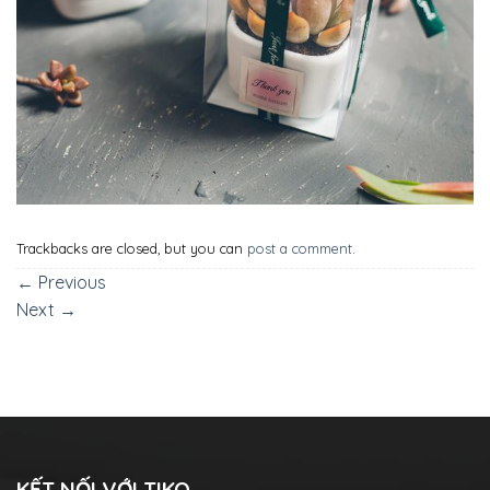
Trackbacks are closed, but you can
post a comment
.
←
Previous
Next
→
KẾT NỐI VỚI TIKO