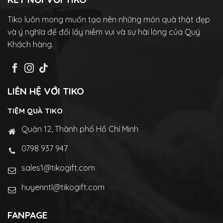
Tiko luôn mong muốn tạo nên những món quà thật đẹp
và ý nghĩa để đổi lấy niềm vui và sự hài lòng của Quý
Khách hàng.
LIÊN HỆ VỚI TIKO
TIỆM QUÀ TIKO
Quận 12, Thành phố Hồ Chí Minh
0798 937 947
sales1@tikogift.com
huyenntl@tikogift.com
FANPAGE